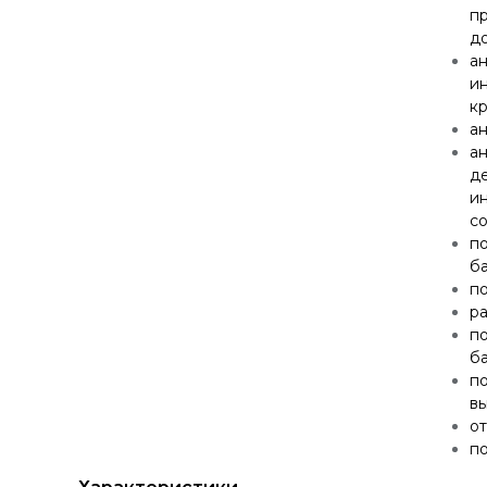
п
до
а
и
кр
ан
а
де
и
с
по
ба
по
ра
по
ба
по
в
о
по