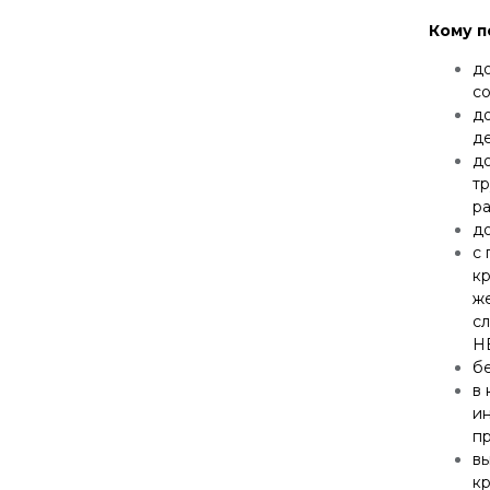
Кому п
д
со
д
де
д
т
ра
до
с 
к
ж
с
Н
бе
в 
и
пр
вы
к