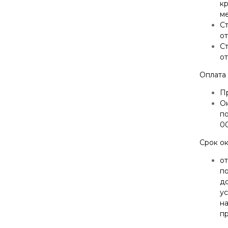
кр
ме
С
от
С
от
Оплата 
П
О
п
0
Срок ок
от
п
до
у
н
п