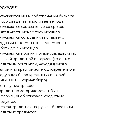
одходит:
опускаются ИП и собственники бизнеса
 сроком деятельности менее года;
опускаются самозанятые со сроком
ятельности менее трех месяцев;
опускаются сотрудники по найму с
рудовым стажем на последнем месте
боты до 3-х месяцев;
пускаются моряки, нотариусы, адвокаты;
плохой кредитной историей (то есть с
редитным рейтингом, находящимся в
елтой или красной зоне одновременно в
ледующих бюро кредитных историй -
БКИ, ОКБ, Скоринг бюро);
з текущих просрочек;
кредитных историях может быть
нформация об отказах в кредитных
одуктах;
сокая кредитная нагрузка - более пяти
редитных продуктов;