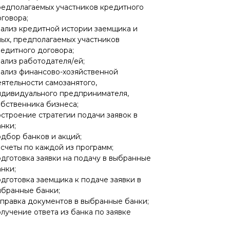
редполагаемых участников кредитного
говора;
нализ кредитной истории заемщика и
ных, предполагаемых участников
едитного договора;
ализ работодателя/ей;
нализ финансово-хозяйственной
ятельности самозанятого,
ндивидуального предпринимателя,
обственника бизнеса;
строение стратегии подачи заявок в
нки;
дбор банков и акций;
счеты по каждой из программ;
дготовка заявки на подачу в выбранные
нки;
дготовка заемщика к подаче заявки в
ыбранные банки;
тправка документов в выбранные банки;
лучение ответа из банка по заявке