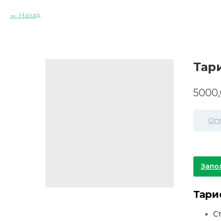
Назад
Тар
5000
Оп
Запо
Тари
С