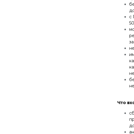
бе
до
с 
5
мо
р
за
не
и
ка
ка
не
бе
н
Что вх
с
п
до
ан