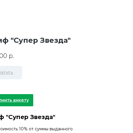
иф "Супер Звезда"
,00
р.
латить
лнить анкету
ф "Супер Звезда"
тоимость 10% от суммы выданного