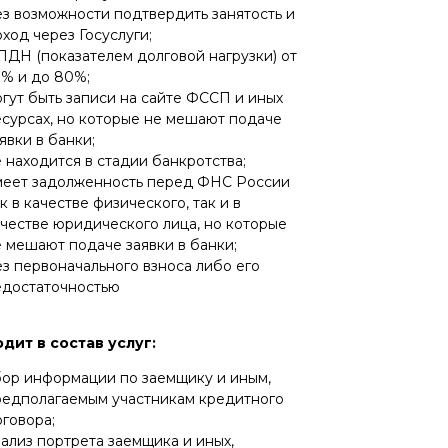
з возможности подтвердить занятость и
ход через Госуслуги;
ПДН (показателем долговой нагрузки) от
0% и до 80%;
гут быть записи на сайте ФССП и иных
есурсах, но которые не мешают подаче
явки в банки;
 находится в стадии банкротства;
меет задолженность перед ФНС России
к в качестве физического, так и в
честве юридического лица, но которые
 мешают подаче заявки в банки;
з первоначального взноса либо его
едостаточностью
одит в состав услуг:
бор информации по заемщику и иным,
редполагаемым участникам кредитного
говора;
ализ портрета заемщика и иных,